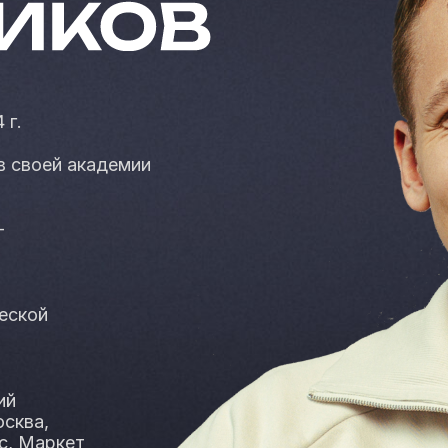
 г.
в своей академии
—
еской
ий
осква,
с, Маркет