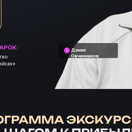
АРОК:
Данил
Овчинников
тво
ейсах»