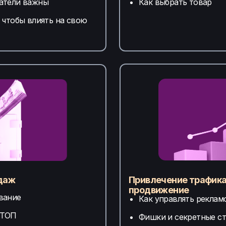
атели важны
Как выбрать товар
 чтобы влиять на свою
даж
Привлечение трафика
продвижение
вание
Как управлять реклам
 ТОП
Фишки и секретные ст