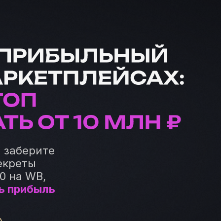
и заберите
екреты
0 на WB,
ь прибыль