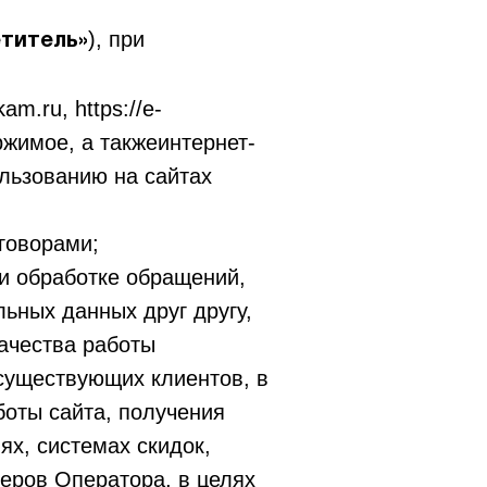
), при
етитель»
am.ru, https://e-
ржимое, а такжеинтернет-
льзованию на сайтах
говорами;
ри обработке обращений,
ьных данных друг другу,
качества работы
существующих клиентов, в
боты сайта, получения
ях, системах скидок,
еров Оператора, в целях