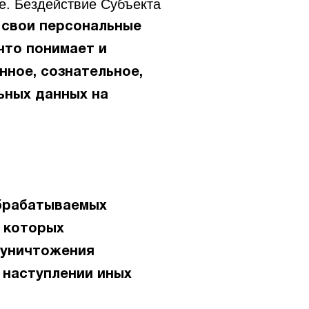
се. Бездействие Субъекта
свои персональные
что понимает и
ное, сознательное,
ьных данных на
обрабатываемых
е которых
 уничтожения
 наступлении иных