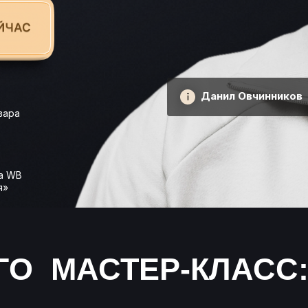
Данил Овчинников
вара
а WB
я»
ГО МАСТЕР-КЛАСС