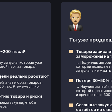
:
Ты уже продаеш
−200 тыс. ₽
Товары зависают
заморожены на 1
у запуска, которая уже
→ Получишь алгорит
рвой партии товара.
который позволяет 
запуска, а не ждать
дели реально работают
Потеря 30−50% п
й и категории товаров,
00 тыс. ₽ ежемесячно.
→ Научишься выбира
который гарантиро
и приносить от 300 
тию товара и риски
ъёма закупки, чтобы
Сезонные закупк
ерь.
остаётся на скл