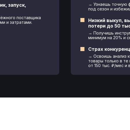
→ Узнаешь точную ф
ик, запуск,
под сезон и избежи
дёжного поставщика
Низкий выкуп, в
ми и затратами.
потери до 50 ты
→ Получишь инстру
минимум на 20% и с
Страх конкуренц
→ Освоишь анализ к
товары только в те
от 150 тыс. ₽/мес и 