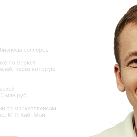
 бизнесы селлеров
ке по маркет
елей, через которую
еской
0 млн руб.
ий по маркетплейсам:
по, М П Хаб, Мой