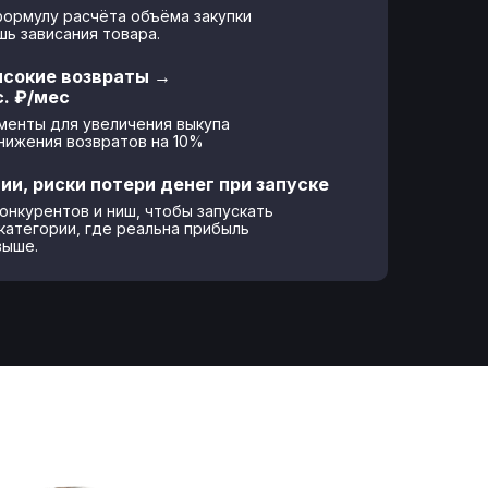
ормулу расчёта объёма закупки
шь зависания товара.
ысокие возвраты →
с. ₽/мес
менты для увеличения выкупа
нижения возвратов на 10%
ии, риски потери денег при запуске
онкурентов и ниш, чтобы запускать
 категории, где реальна прибыль
выше.