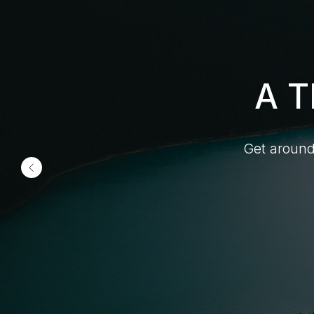
A 
Get around 