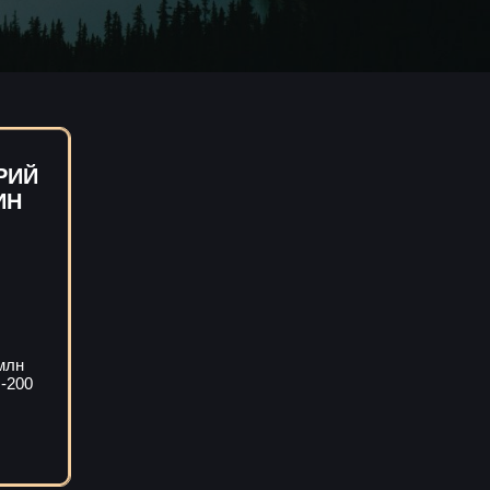
РИЙ
ИН
млн
-200