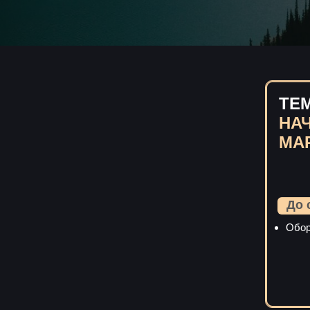
ТЕМ
НА
МА
До 
Обор