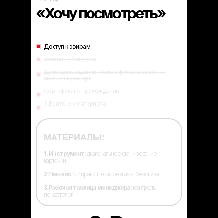
«Хочу посмотреть»
Доступ к эфирам
Записи на 2 недели
Домашние задания после эфиров и обратная
связь от куратора
Сертификат о прохождении
3 Бонусных материала
МАТЕРИАЛЫ:
1. Инструмент:
диагональное сканирование
карточки
2.Чек-лист:
7 правил теста рекламы без слива
3.Рабочая таблица менеджера:
контроль
показателей