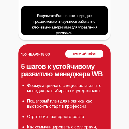
Результат:
Вы освоите подходы к
продвижению и научитесь работать с
ключевыми метриками для управления
рекламой.
ПРЯМОЙ ЭФИР
15 ЯНВАРЯ· 18:00
5 шагов к устойчивому
развитию менеджера WB
Формула ценного специалиста: за что
менеджера выбирают и удерживают
Пошаговый план для новичка: как
выстроить старт в профессии
Стратегия карьерного роста
Как коммуницировать с селлерами,