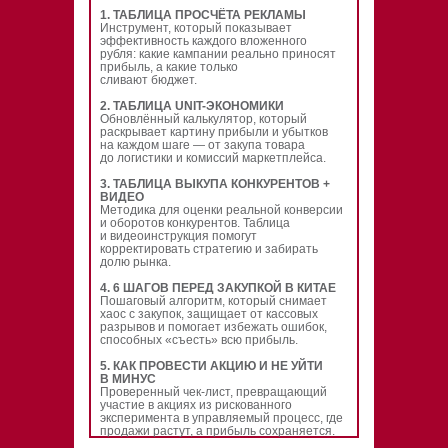
1. ТАБЛИЦА ПРОСЧЁТА РЕКЛАМЫ
Инструмент, который показывает
эффективность каждого вложенного
рубля: какие кампании реально приносят
прибыль, а какие только
сливают бюджет.
2. ТАБЛИЦА UNIT-ЭКОНОМИКИ
Обновлённый калькулятор, который
раскрывает картину прибыли и убытков
на каждом шаге — от закупа товара
до логистики и комиссий маркетплейса.
3. ТАБЛИЦА ВЫКУПА КОНКУРЕНТОВ +
ВИДЕО
Методика для оценки реальной конверсии
и оборотов конкурентов. Таблица
и видеоинструкция помогут
корректировать стратегию и забирать
долю рынка.
4.
6 ШАГОВ ПЕРЕД ЗАКУПКОЙ В КИТАЕ
Пошаговый алгоритм, который снимает
хаос с закупок, защищает от кассовых
разрывов и помогает избежать ошибок,
способных «съесть» всю прибыль.
5.
КАК ПРОВЕСТИ АКЦИЮ И НЕ УЙТИ
В МИНУС
Проверенный чек-лист, превращающий
участие в акциях из рискованного
эксперимента в управляемый процесс, где
продажи растут, а прибыль сохраняется.