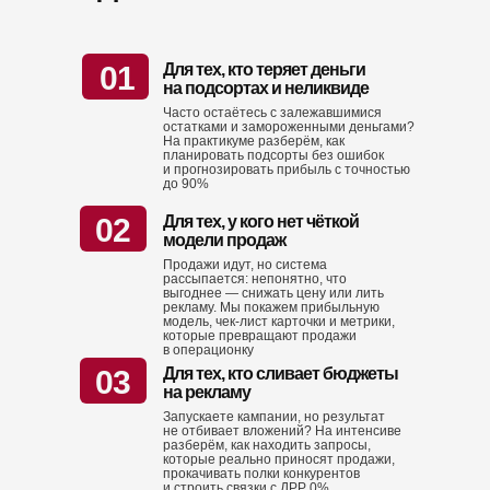
01
Для тех, кто теряет деньги
на подсортах и неликвиде
Часто остаётесь с залежавшимися
остатками и замороженными деньгами?
На практикуме разберём, как
планировать подсорты без ошибок
и прогнозировать прибыль с точностью
до 90%
02
Для тех, у кого нет чёткой
модели продаж
Продажи идут, но система
рассыпается: непонятно, что
выгоднее — снижать цену или лить
рекламу. Мы покажем прибыльную
модель, чек-лист карточки и метрики,
которые превращают продажи
в операционку
03
Для тех, кто сливает бюджеты
на рекламу
Запускаете кампании, но результат
не отбивает вложений? На интенсиве
разберём, как находить запросы,
которые реально приносят продажи,
прокачивать полки конкурентов
и строить связки с ДРР 0%