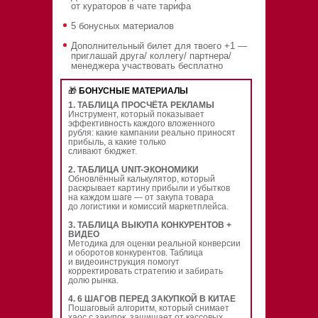
от кураторов в чате тарифа
5 бонусных материалов
Дополнительный билет для твоего +1 —
приглашай друга/ коллегу/ партнера/
менеджера участвовать бесплатно
🎁
БОНУСНЫЕ МАТЕРИАЛЫ
1. ТАБЛИЦА ПРОСЧЁТА РЕКЛАМЫ
Инструмент, который показывает
эффективность каждого вложенного
рубля: какие кампании реально приносят
прибыль, а какие только
сливают бюджет.
2. ТАБЛИЦА UNIT-ЭКОНОМИКИ
Обновлённый калькулятор, который
раскрывает картину прибыли и убытков
на каждом шаге — от закупа товара
до логистики и комиссий маркетплейса.
3. ТАБЛИЦА ВЫКУПА КОНКУРЕНТОВ +
ВИДЕО
Методика для оценки реальной конверсии
и оборотов конкурентов. Таблица
и видеоинструкция помогут
корректировать стратегию и забирать
долю рынка.
4.
6 ШАГОВ ПЕРЕД ЗАКУПКОЙ В КИТАЕ
Пошаговый алгоритм, который снимает
хаос с закупок, защищает от кассовых