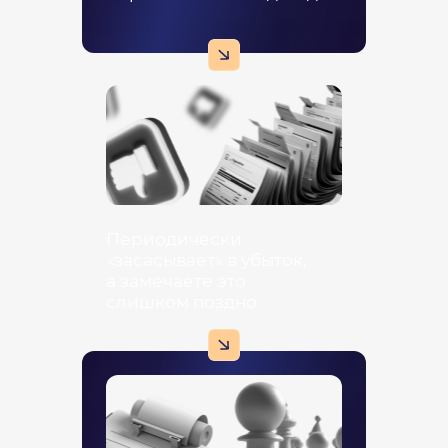
Периодически
«засасывает» в убыток,
а замечаете это
слишком поздно