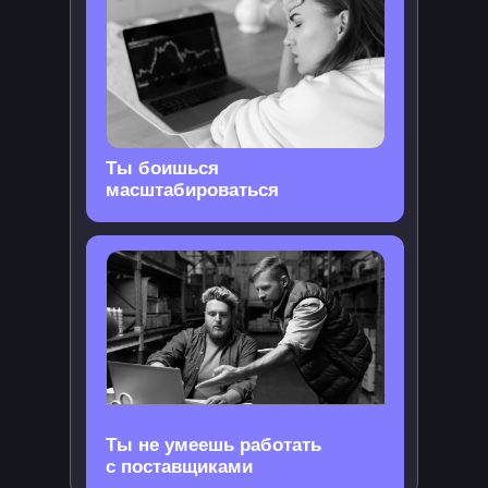
Ты боишься
масштабироваться
Ты не умеешь работать
с поставщиками