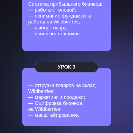
Система прибыльного бизнеса:
— работа с головой;
— понимание фундамента
работы на Wildberries;
— выбор товара;
— поиск поставщиков.
УРОК 3
— отгрузка товаров на склад
Wildberries;
— маркетинг и продажи;
— Оцифровка бизнеса
на Wildberries;
— масштабирование.